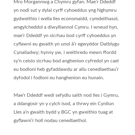
Mro Morgannwg a Chymru gyfan. Mae’r Ddeddf
yn nodi sut y dylai cyrff cyhoeddus yng Nghymru
gydweithio i wella lles economaidd, cymdeithasol,
amgylcheddol a diwylliannol Cymru. I wneud hyn,
mae’r Ddeddf yn sicrhau bod cyrff cyhoeddus yn
cyflawni eu gwaith yn unol â’r egwyddor Datblygu
Cynaliadwy; hynny yw, i weithredu mewn ffordd
sy’n ceisio sicrhau bod anghenion cyfredol yn cael
eu bodloni heb gyfaddawdu ar allu cenedlaethau’r
dyfodol i fodloni eu hanghenion eu hunain.
Mae’r Ddeddf wedi sefydlu saith nod lles i Gymru,
a ddangosir yn y cylch isod, a thrwy ein Cynllun
Lles a’n gwaith bydd y BGC yn gweithio tuag at
gyflawni’r holl nodau cenedlaethol.