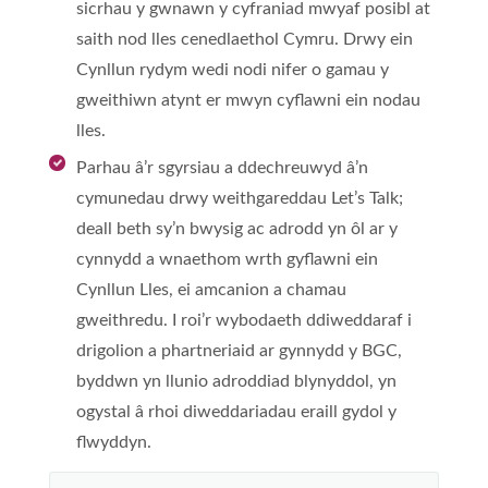
sicrhau y gwnawn y cyfraniad mwyaf posibl at
saith nod lles cenedlaethol Cymru. Drwy ein
Cynllun rydym wedi nodi nifer o gamau y
gweithiwn atynt er mwyn cyflawni ein nodau
lles.
Parhau â’r sgyrsiau a ddechreuwyd â’n
cymunedau drwy weithgareddau Let’s Talk;
deall beth sy’n bwysig ac adrodd yn ôl ar y
cynnydd a wnaethom wrth gyflawni ein
Cynllun Lles, ei amcanion a chamau
gweithredu. I roi’r wybodaeth ddiweddaraf i
drigolion a phartneriaid ar gynnydd y BGC,
byddwn yn llunio adroddiad blynyddol, yn
ogystal â rhoi diweddariadau eraill gydol y
flwyddyn.