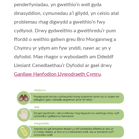
penderfyniadau, yn gweithio’n well gyda
dinasyddion, cymunedau a’i gilydd, yn ceisio atal
problemau rhag digwydd a gweithio’n fwy
cydlynol. Drwy gydweithio a gweithredu’r pum
ffordd o weithio gallwn greu Bro Morgannwg a
Chymru yr ydym am fyw ynddi, nawr ac yn y
dyfodol. Mae rhagor o wybodaeth am Ddeddf
Llesiant Cenedlaethau’r Dyfodol ar gael drwy
Ganllaw Hanfodion Llywodraeth Cymru
.