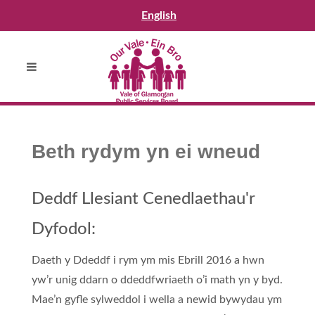
English
Beth rydym yn ei wneud
Deddf Llesiant Cenedlaethau'r
Dyfodol:
Daeth y Ddeddf i rym ym mis Ebrill 2016 a hwn
yw’r unig ddarn o ddeddfwriaeth o’i math yn y byd.
Mae’n gyfle sylweddol i wella a newid bywydau ym