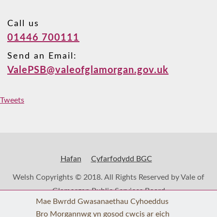
Call us
01446 700111
Send an Email:
ValePSB@valeofglamorgan.gov.uk
Tweets
Hafan
Cyfarfodydd BGC
Welsh Copyrights © 2018. All Rights Reserved by Vale of
Glamorgan Public Services Board
Mae Bwrdd Gwasanaethau Cyhoeddus
Bro Morgannwg yn gosod cwcis ar eich