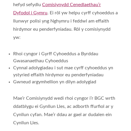
hefyd sefydlu
Comisiynydd Cenedlaethau’r
Dyfodol i Gymru
. Ei rôl yw helpu cyrff cyhoeddus a
llunwyr polisi yng Nghymru i feddwl am effaith
hirdymor eu penderfyniadau. Rôl y comisiynydd
yw:
Rhoi cyngor i Gyrff Cyhoeddus a Byrddau
Gwasanaethau Cyhoeddus
Cynnal adolygiadau i sut mae cyrff cyhoeddus yn
ystyried effaith hirdymor eu penderfyniadau
Gwneud argymhellion yn dilyn adolygiad
Mae’r Comisiynydd wedi rhoi cyngor i’r BGC wrth
ddatblygu ei Gynllun Lles, ac adborth ffurfiol ar y
Cynllun cyfan. Mae’r ddau ar gael ar dudalen ein
Cynllun Lles.