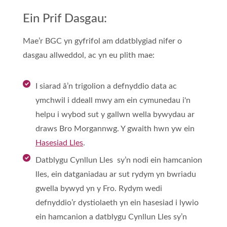
Ein Prif Dasgau:
Mae’r BGC yn gyfrifol am ddatblygiad nifer o
dasgau allweddol, ac yn eu plith mae:
I siarad â’n trigolion a defnyddio data ac
ymchwil i ddeall mwy am ein cymunedau i'n
helpu i wybod sut y gallwn wella bywydau ar
draws Bro Morgannwg. Y gwaith hwn yw ein
Hasesiad Lles
.
Datblygu Cynllun Lles sy’n nodi ein hamcanion
lles, ein datganiadau ar sut rydym yn bwriadu
gwella bywyd yn y Fro. Rydym wedi
defnyddio’r dystiolaeth yn ein hasesiad i lywio
ein hamcanion a datblygu Cynllun Lles sy’n