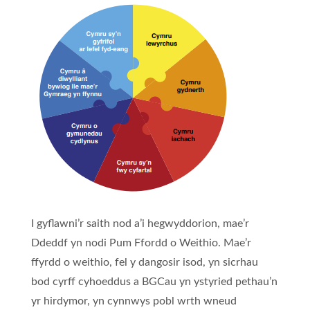
I gyflawni’r saith nod a’i hegwyddorion, mae’r
Ddeddf yn nodi Pum Ffordd o Weithio. Mae’r
ffyrdd o weithio, fel y dangosir isod, yn sicrhau
bod cyrff cyhoeddus a BGCau yn ystyried pethau’n
yr hirdymor, yn cynnwys pobl wrth wneud